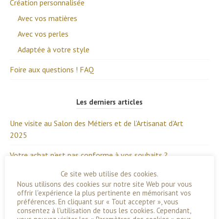
Création personnalisée
Avec vos matières
Avec vos perles
Adaptée à votre style
Foire aux questions ! FAQ
Les derniers articles
Une visite au Salon des Métiers et de l’Artisanat d’Art
2025
Votre achat n’est pas conforme à vos souhaits ?
Ce site web utilise des cookies.
Une nouvelle matière à l’atelier !
Nous utilisons des cookies sur notre site Web pour vous
offrir l'expérience la plus pertinente en mémorisant vos
préférences. En cliquant sur « Tout accepter », vous
A voir sur la boutique
consentez à l'utilisation de tous les cookies. Cependant,