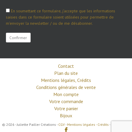
En soumettant ce formulaire, j'accepte que les informations
saisies dans ce formulaire soient utilisées pour permettre de
m'envoyer la newsletter / ou de me désabonner.
Contact
Plan du site
Mentions légales, Crédits
Conditions générales de vente
Mon compte
Votre commande
Votre panier
Bijoux
© 2026 - Juliette Pailler Créations -
CGV
-
Mentions légales - Crédits
-
Newsletter
-