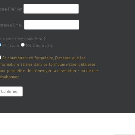
otre Prénom
dresse Email
ue souhaitez vous faire ?
M'inscrire
Me Désinscrire
En soumettant ce formulaire, j'accepte que les
nformations saisies dans ce formulaire soient utilisées
our permettre de m'envoyer la newsletter / ou de me
ésabonner.