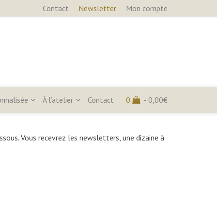
Contact
Newsletter
Mon compte
onnalisée
À l’atelier
Contact
0
-
0,00
€
ssous. Vous recevrez les newsletters, une dizaine à