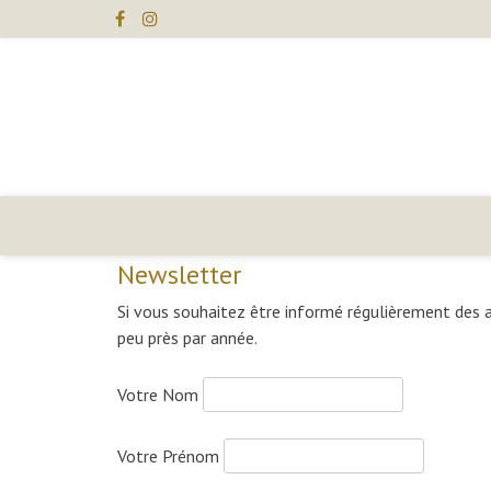
Skip
to
content
Juliette
Pailler
Créations
Newsletter
Si vous souhaitez être informé régulièrement des a
peu près par année.
Votre Nom
Votre Prénom