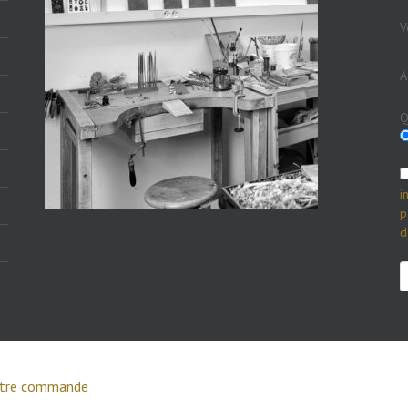
V
A
Q
i
p
d
tre commande