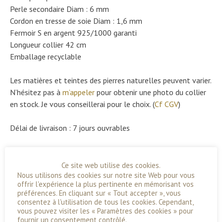
Perle secondaire Diam : 6 mm
Cordon en tresse de soie Diam : 1,6 mm
Fermoir S en argent 925/1000 garanti
Longueur collier 42 cm
Emballage recyclable
Les matières et teintes des pierres naturelles peuvent varier.
N’hésitez pas à
m’appeler
pour obtenir une photo du collier
en stock. Je vous conseillerai pour le choix. (
Cf CGV
)
Délai de livraison : 7 jours ouvrables
39,00
€
Ce site web utilise des cookies.
Nous utilisons des cookies sur notre site Web pour vous
Pierre fine
offrir l'expérience la plus pertinente en mémorisant vos
préférences. En cliquant sur « Tout accepter », vous
consentez à l'utilisation de tous les cookies. Cependant,
quantité
Ajouter au panier
vous pouvez visiter les « Paramètres des cookies » pour
de
fournir un consentement contrôlé.