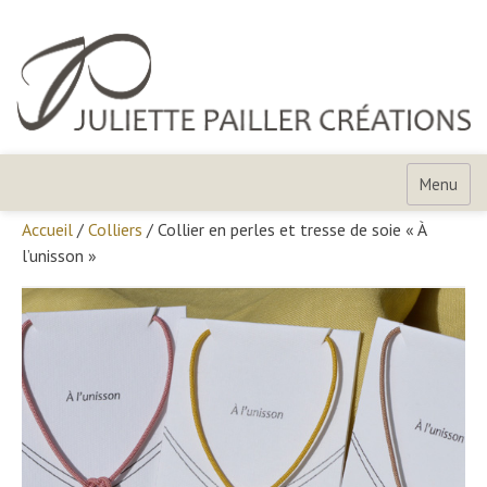
Skip
to
content
Juliette
Pailler
Menu
Créations
Accueil
/
Colliers
/ Collier en perles et tresse de soie « À
l’unisson »