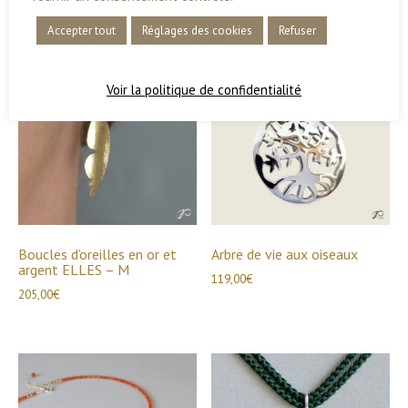
Collier
Produits similaires
Accepter tout
Réglages des cookies
Refuser
en
perles
et
Voir la politique de confidentialité
tresse
de
soie
"À
l'unisson"
Boucles d’oreilles en or et
Arbre de vie aux oiseaux
argent ELLES – M
119,00
€
205,00
€