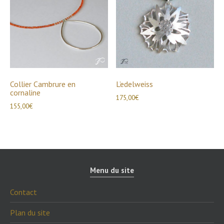
Collier Cambrure en
L’edelweiss
cornaline
175,00
€
155,00
€
Menu du site
Contact
Plan du site