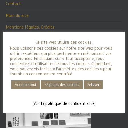
Contact
Plan du site
Mentions légales, Crédits
Conditions générales de vente
Ce site web utilise des cookies.
Nous utilisons des cookies sur notre site Web pour vous
Mon compte
offrir l'expérience la plus pertinente en mémorisant vos
préférences. En cliquant sur « Tout accepter », vous
Votre commande
consentez à l'utilisation de tous les cookies. Cependant,
vous pouvez visiter les « Paramètres des cookies » pour
Votre panier
fournir un consentement contrôlé.
Accepter tout
Réglages des cookies
Refuser
Bijoux
Voir la politique de confidentialité