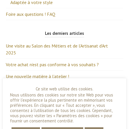
Adaptée à votre style
Foire aux questions ! FAQ
Les derniers articles
Une visite au Salon des Métiers et de l’Artisanat d’Art
2025
Votre achat n’est pas conforme à vos souhaits ?
Une nouvelle matière à l’atelier !
Ce site web utilise des cookies.
Nous utilisons des cookies sur notre site Web pour vous
A voir sur la boutique
offrir l'expérience la plus pertinente en mémorisant vos
préférences. En cliquant sur « Tout accepter », vous
Bracelet Origines
consentez à l'utilisation de tous les cookies. Cependant,
165,00
€
vous pouvez visiter les « Paramètres des cookies » pour
fournir un consentement contrôlé.
Broche en argent "L'échappée !"