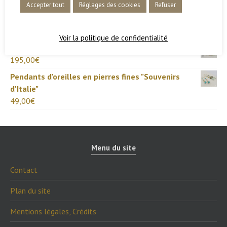
225,00
€
Accepter tout
Réglages des cookies
Refuser
Anneau en argent "L'échappée !"
A partir de
185,00
€
Voir la politique de confidentialité
Bracelet "Juin" en Chrysoprase et argent
195,00
€
Pendants d'oreilles en pierres fines "Souvenirs
d'Italie"
49,00
€
Menu du site
Contact
Plan du site
Mentions légales, Crédits