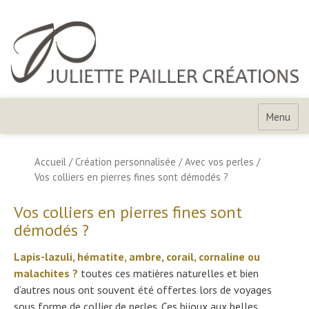
Skip
to
content
Juliette
Pailler
Menu
Créations
Accueil
/
Création personnalisée
/
Avec vos perles
/
Vos colliers en pierres fines sont démodés ?
Vos colliers en pierres fines sont
démodés ?
Lapis-lazuli, hématite, ambre, corail, cornaline ou
malachites ?
toutes ces matières naturelles et bien
d’autres nous ont souvent été offertes lors de voyages
sous forme de collier de perles. Ces bijoux aux belles