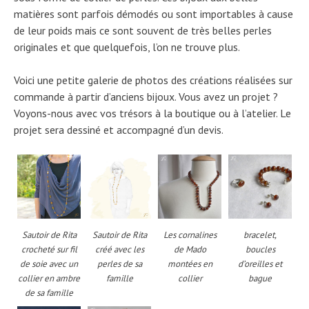
matières sont parfois démodés ou sont importables à cause
de leur poids mais ce sont souvent de très belles perles
originales et que quelquefois, l’on ne trouve plus.
Voici une petite galerie de photos des créations réalisées sur
commande à partir d’anciens bijoux. Vous avez un projet ?
Voyons-nous avec vos trésors à la boutique ou à l’atelier. Le
projet sera dessiné et accompagné d’un devis.
Sautoir de Rita
Sautoir de Rita
Les cornalines
bracelet,
crocheté sur fil
créé avec les
de Mado
boucles
de soie avec un
perles de sa
montées en
d’oreilles et
collier en ambre
famille
collier
bague
de sa famille