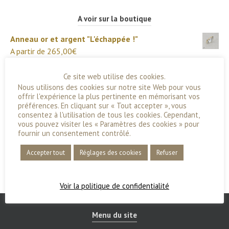
A voir sur la boutique
Anneau or et argent "L'échappée !"
A partir de
265,00
€
Broche en argent "L'échappée !"
Ce site web utilise des cookies.
225,00
€
Nous utilisons des cookies sur notre site Web pour vous
offrir l'expérience la plus pertinente en mémorisant vos
Bracelet "Juin" en Chrysoprase et argent
préférences. En cliquant sur « Tout accepter », vous
195,00
€
consentez à l'utilisation de tous les cookies. Cependant,
vous pouvez visiter les « Paramètres des cookies » pour
Boucles d'oreilles Origines
fournir un consentement contrôlé.
165,00
€
Accepter tout
Réglages des cookies
Refuser
Anneau en argent "L'échappée !"
A partir de
185,00
€
Voir la politique de confidentialité
Menu du site