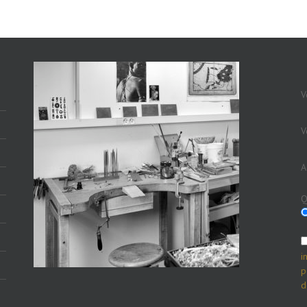
V
V
A
Q
i
p
d