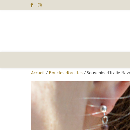
Skip
to
content
Juliette
Pailler
Créations
Accueil
/
Boucles d’oreilles
/ Souvenirs d’Italie Ra