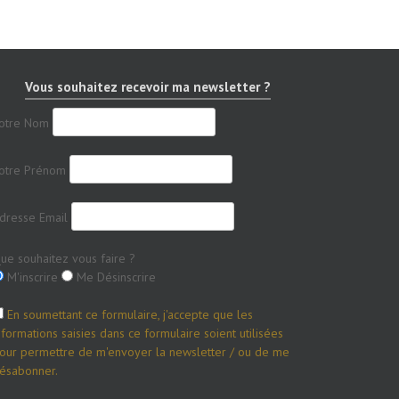
Vous souhaitez recevoir ma newsletter ?
otre Nom
otre Prénom
dresse Email
ue souhaitez vous faire ?
M'inscrire
Me Désinscrire
En soumettant ce formulaire, j'accepte que les
nformations saisies dans ce formulaire soient utilisées
our permettre de m'envoyer la newsletter / ou de me
ésabonner.