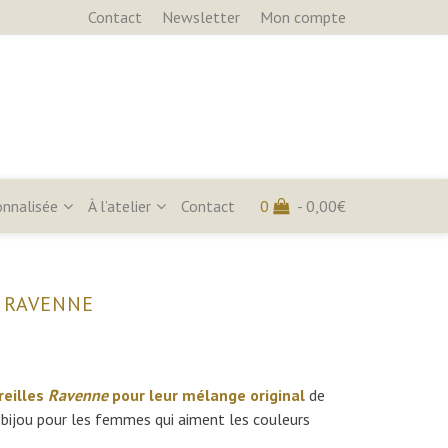
Contact
Newsletter
Mon compte
onnalisée
À l’atelier
Contact
0
-
0,00
€
E RAVENNE
reilles
Ravenne
pour leur mélange original
de
 bijou pour les femmes qui aiment les couleurs