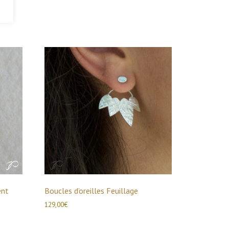
ent
Boucles d’oreilles Feuillage
129,00
€