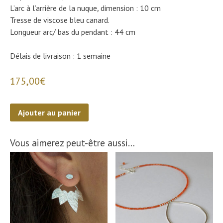
L’arc à l’arrière de la nuque
,
dimension : 10 cm
Tresse de viscose bleu canard.
Longueur arc/ bas du pendant : 44 cm
Délais de livraison : 1 semaine
175,00
€
quantité
Ajouter au panier
de
Sautoir
Vous aimerez peut-être aussi…
Eau