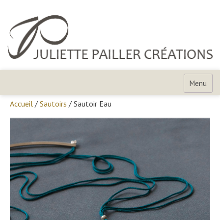
Skip
to
content
Juliette
Pailler
Menu
Créations
Accueil
/
Sautoirs
/ Sautoir Eau