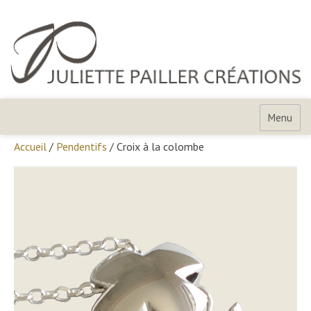
Skip
to
content
Juliette
Pailler
Menu
Créations
Accueil
/
Pendentifs
/ Croix à la colombe